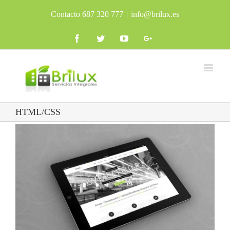
Contacto 687 320 777
|
info@brilux.es
Facebook
Twitter
Youtube
Google+
HTML/CSS