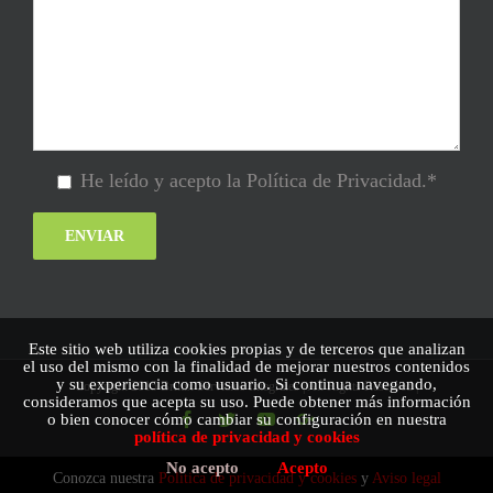
He leído y acepto la Política de Privacidad.*
Este sitio web utiliza cookies propias y de terceros que analizan
el uso del mismo con la finalidad de mejorar nuestros contenidos
y su experiencia como usuario. Si continua navegando,
Copyright 2015 Brilux Servicios Integrales | All Rights Reserved |
consideramos que acepta su uso. Puede obtener más información
Facebook
Twitter
Youtube
Google+
o bien conocer cómo cambiar su configuración en nuestra
política de privacidad y cookies
No acepto
Acepto
Conozca nuestra
Política de privacidad y cookies
y
Aviso legal