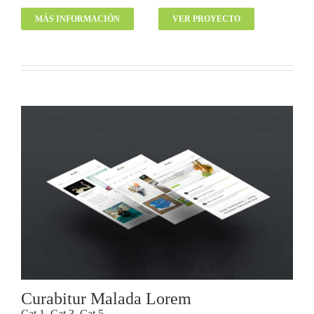
MÁS INFORMACIÓN
VER PROYECTO
Curabitur Malada Lorem
Cat 1
,
Cat 3
,
Cat 5