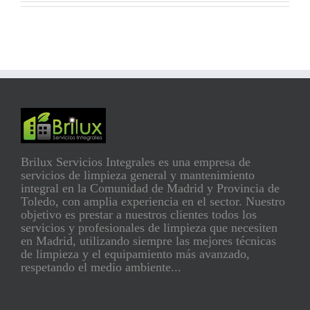
Brilux Servicios Integrales es una empresa de
servicios de limpieza general y mantenimiento
integral en la Comunidad de Madrid y Provincia de
Toledo, con amplia experiencia en el sector. Nuestro
objetivo es prestar a nuestros clientes todos los
servicios y profesionales de limpieza que necesiten
en Madrid, utilizando siempre las mejores técnicas
de limpieza y el equipamiento más avanzado,
respetando el medio ambiente...