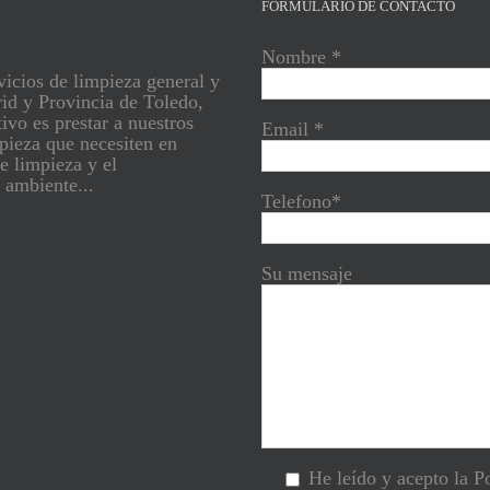
FORMULARIO DE CONTACTO
Nombre *
vicios de limpieza general y
id y Provincia de Toledo,
ivo es prestar a nuestros
Email *
mpieza que necesiten en
e limpieza y el
 ambiente...
Telefono*
Su mensaje
He leído y acepto la Po