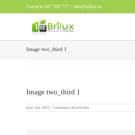
Contacto 687 320 777
|
info@brilux.es
Image two_third 1
Image two_third 1
en
junio 2nd, 2014
|
Comentarios desactivados
Image
two_third
1