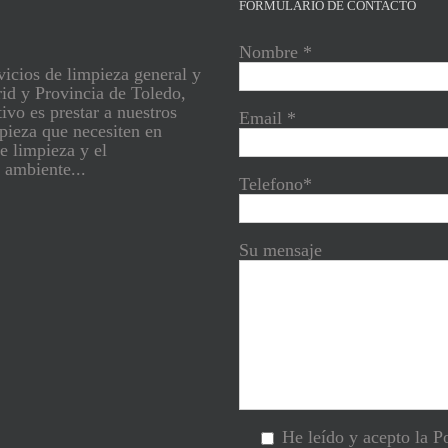
FORMULARIO DE CONTACTO
Nombre *
vicios de limpieza general y
id y Provincia de Toledo,
ivo es prestar a nuestros
Email *
mpieza que necesiten en
e limpieza y el
 ambiente...
Telefono*
Su mensaje
He leído y acepto la Po