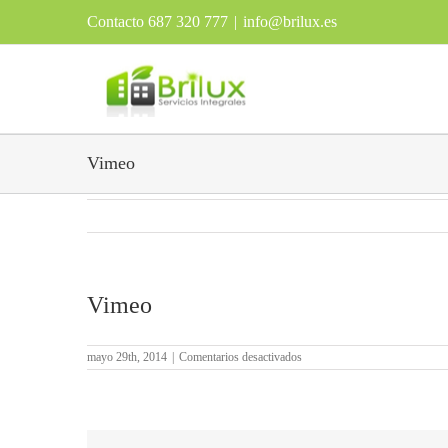
Contacto 687 320 777
|
info@brilux.es
Vimeo
Vimeo
en
mayo 29th, 2014
|
Comentarios desactivados
Vimeo