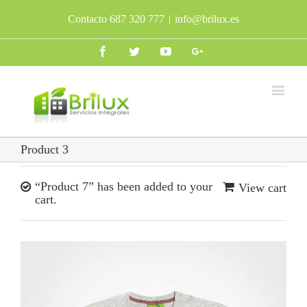
Contacto 687 320 777
|
info@brilux.es
Facebook
Twitter
Youtube
Google+
Product 3
“Product 7” has been added to your
View cart
cart.