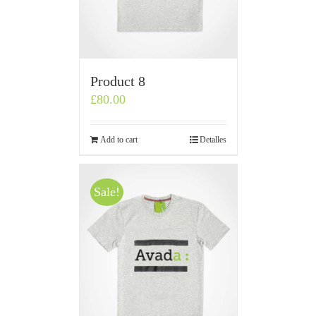
Product 8
£
80.00
Add to cart
Detalles
Sale!