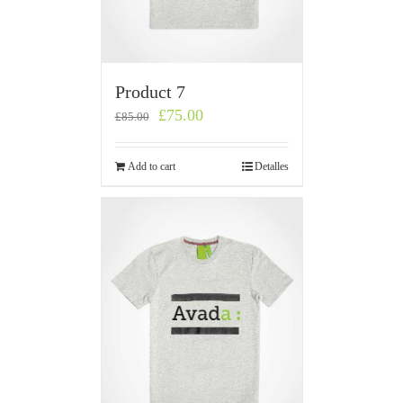
Product 7
£
75.00
£
85.00
Add to cart
Detalles